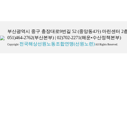
부산광역시 중구 충장대로9번길 52 (중앙동4가) 마린센터 2층 TEL)
051)464-2762(부산본부) | 02)702-2271(해운•수산정책본부) fk
전국해상선원노동조합연맹(선원노련)
Copyright
All Rights Reserved.