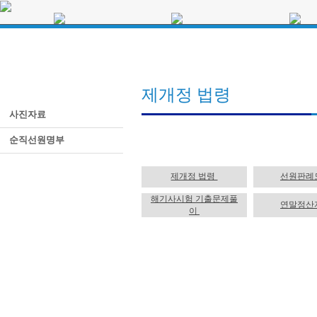
인사말
공지사항
자유게시판
약력보기
연맹은 지금
가맹노조소식
주요사업 및 활동
연혁
성명·보도·결의문
역대위원장
주요일정
정보마당
제개정 법령
임원 및 각 위원 명단
사진자료
직제표
규약 및 제규정
순직선원명부
UI 자료실
오시는 길
제개정 법령
선원판례
해기사시험 기출문제풀
연말정산
이