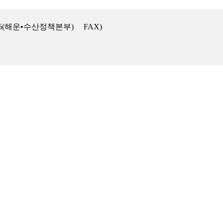
64~6(해운•수산정책본부) FAX)