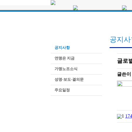
인사말
공지사항
약력보기
연맹은 지금
가맹노조소식
주요사업 및 활동
연혁
성명·보도·결의
역대위원장
주요일정
알림마당
공지사
임원 및 각 위원 명단
공지사항
직제표
규약 및 제규정
연맹은 지금
글로벌
UI 자료실
가맹노조소식
오시는 길
글쓴이 
성명·보도·결의문
주요일정
1
17