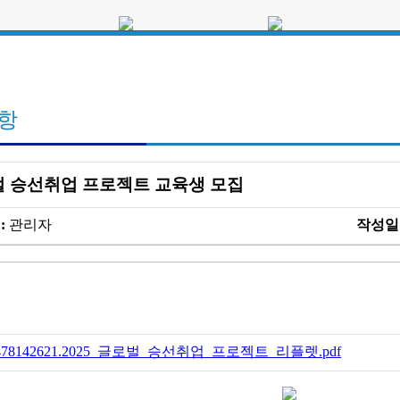
자유게시판
정책
사진자
ITF
순직선
총무
조직
문
항
 승선취업 프로젝트 교육생 모집
:
관리자
작성일 
478142621.2025_글로벌_승선취업_프로젝트_리플렛.pdf